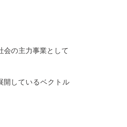
。
社会の主力事業として
展開しているベクトル