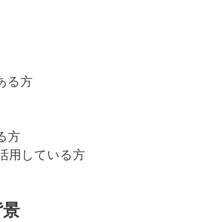
ある方
る方
活用している方
背景